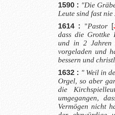
1590 :
"Die Gräbe
Leute sind fast nie
1614 :
"
Pastor
[
dass die Grottke 
und in 2 Jahren 
vorgeladen und ha
bessern und christl
1632 :
" Weil in d
Orgel, so aber ga
die Kirchspiell
umgegangen, das
Vermögen nicht h
der ehrwürdige 