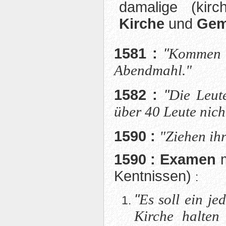
damalige (kir
Kirche
und
Gem
1581 :
"
Kommen al
Abendmahl."
1582 :
"
Die Leut
über 40 Leute nich
1590 :
"Ziehen ihr
1590 :
Examen
m
Kentnissen)
:
"
Es soll ein j
Kirche halten