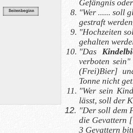
Gefängnis oder 
"Wer ...... sol
gestraft werden
"Hochzeiten sol
gehalten werde
"Das
Kindelbi
verboten sein
(Frei)Bier]
un
Tonne nicht ge
"Wer sein Kind
lässt, soll der
"Der soll dem P
die Gevattern
[
3 Gevattern bit